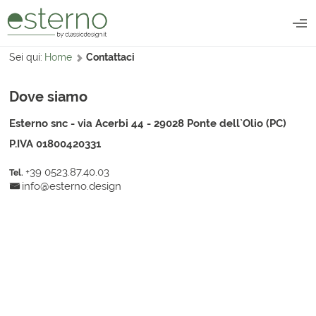
Home
Contattaci
Piscine
Piscina Coperta
Dove siamo
Accessori
Piscina Esterna
Esterno snc - via Acerbi 44 - 29028 Ponte dell`Olio (PC)
Coperture Piscina
Filtrazione
Servizi
P.IVA 01800420331
SICUREZZA
Struttura
Ristrutturazione Piscine
Robot Pulizia Piscina
Galleria
Desjoyaux
+39 0523.87.40.03
Nuoto Controcorrente
info@esterno.design
Contattaci
Riscaldamento Piscina